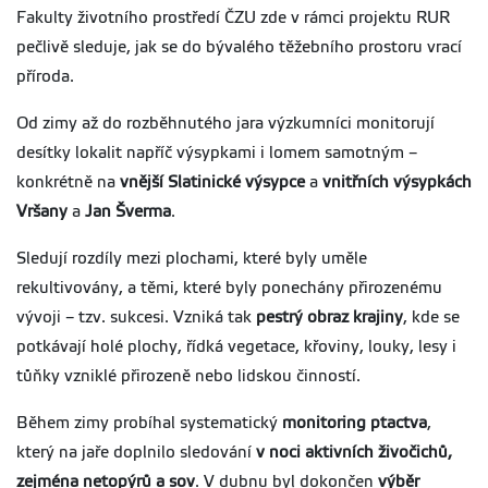
Fakulty životního prostředí ČZU zde v rámci projektu RUR
pečlivě sleduje, jak se do bývalého těžebního prostoru vrací
příroda.
Od zimy až do rozběhnutého jara výzkumníci monitorují
desítky lokalit napříč výsypkami i lomem samotným –
konkrétně na
vnější Slatinické výsypce
a
vnitřních výsypkách
Vršany
a
Jan Šverma
.
Sledují rozdíly mezi plochami, které byly uměle
rekultivovány, a těmi, které byly ponechány přirozenému
vývoji – tzv. sukcesi. Vzniká tak
pestrý obraz krajiny
, kde se
potkávají holé plochy, řídká vegetace, křoviny, louky, lesy i
tůňky vzniklé přirozeně nebo lidskou činností.
Během zimy probíhal systematický
monitoring ptactva
,
který na jaře doplnilo sledování
v noci aktivních živočichů,
zejména netopýrů a sov
. V dubnu byl dokončen
výběr