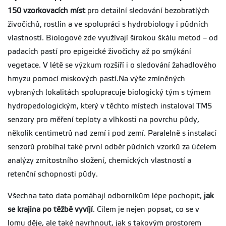
150 vzorkovacích míst
pro detailní sledování bezobratlých
živočichů, rostlin a ve spolupráci s hydrobiology i půdních
vlastností. Biologové zde využívají širokou škálu metod – od
padacích pastí pro epigeické živočichy až po smýkání
vegetace. V létě se výzkum rozšíří i o sledování žahadlového
hmyzu pomocí miskových pastí.
Na výše zmíněných
vybraných lokalitách spolupracuje biologický tým s týmem
hydropedologickým
, který v těchto místech instaloval TMS
senzory pro měření teploty a vlhkosti
na povrchu půdy
,
několik centimetrů nad zemí i pod zemí.
Paralelně s
instalací
senzorů
probíhal také
první
odběr půdních vzorků za účelem
analýzy zrnitostního složení, chemických vlastností a
retenční schopnosti půdy.
Všechna tato data pomáhají odborníkům lépe pochopit,
jak
se krajina po těžbě vyvíjí
. Cílem je nejen popsat, co se v
lomu děje, ale také navrhnout, jak s takovým prostorem