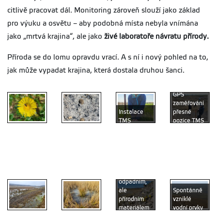
citlivě pracovat dál. Monitoring zároveň slouží jako základ
pro výuku a osvětu – aby podobná místa nebyla vnímána
jako „mrtvá krajina“, ale jako
živé laboratoře návratu přírody.
Příroda se do lomu opravdu vrací. A s ní i nový pohled na to,
jak může vypadat krajina, která dostala druhou šanci.
GPS
zaměřování
Instalace
přesné
TMS
pozice TMS
Blanokřídlý
senzorů pro
senzorů a
hmyz je
Hnízda
monitoring
biologického
významným
samotářských
teploty a
průzkumu v
opylovačem
druhů
vlhkosti
okolí
rostlin
blanokřídlých
půdy
senzoru
Plochy s
odpadním,
ale
Spontánně
přírodním
vzniklé
materiálem
vodní prvky
tvoří
díky